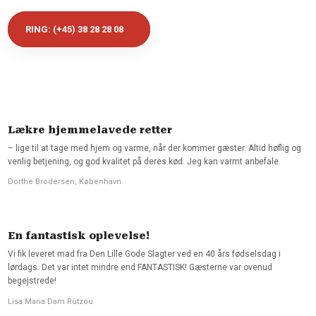
​RING: (+45) 38 28 28 08​​
Lækre hjemmelavede retter
– lige til at tage med hjem og varme, når der kommer gæster. Altid høflig og
venlig betjening, og god kvalitet på deres kød. Jeg kan varmt anbefale.
Dorthe Brodersen, København
En fantastisk oplevelse!
Vi fik leveret mad fra Den Lille Gode Slagter ved en 40 års fødselsdag i
lørdags. Det var intet mindre end FANTASTISK! Gæsterne var ovenud
begejstrede!
Lisa Maria Dam Rützou​