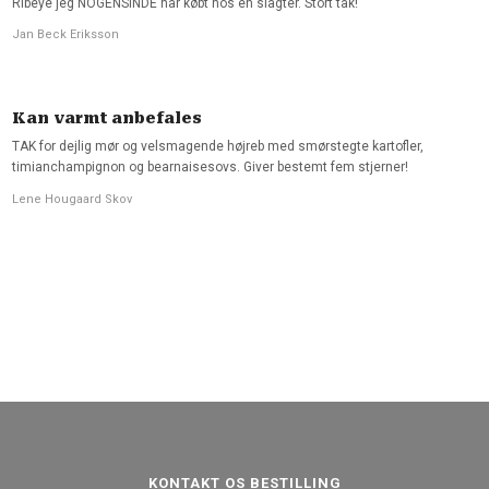
Ribeye jeg NOGENSINDE har købt hos en slagter. Stort tak!
Jan Beck Eriksson
Kan varmt anbefales
TAK for dejlig mør og velsmagende højreb med smørstegte kartofler,
timianchampignon og bearnaisesovs. Giver bestemt fem stjerner!
Lene Hougaard Skov
KONTAKT OS BESTILLING